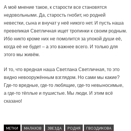
А моё мнение такое, к старости все становятся
недовольными. Да, старость гнобит, но родней
невестки, сына и внучат у неё никого нет. И пусть наша
превеликая Светличная ищет тропинки к своим родным.
Ибо никто кроме них не помолится за упокой души её,
когда её не будет – а это важнее всего. И только для
этого мы живём.
И то, что вредная наша Светлана Светличная, то это
видно невооружённым взглядом. Но сами мы какие?
Где-то вредные, где-то любящие, где-то невыносимые,
а где-то тёплые и пушистые. Мы люди. И этим всё
сказано!
МЕТКИ
МАЛАХОВ
ЗВЕЗДА
РОДНЯ
ГВОЗДИКОВА