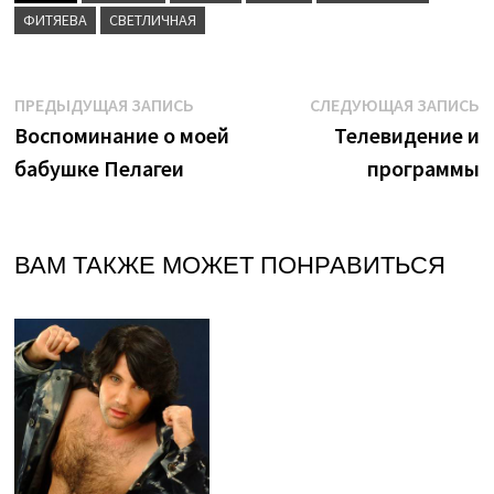
ФИТЯЕВА
СВЕТЛИЧНАЯ
Навигация
Предыдущая
С
ПРЕДЫДУЩАЯ ЗАПИСЬ
СЛЕДУЮЩАЯ ЗАПИСЬ
запись:
з
Воспоминание о моей
Телевидение и
по
бабушке Пелагеи
программы
записям
ВАМ ТАКЖЕ МОЖЕТ ПОНРАВИТЬСЯ