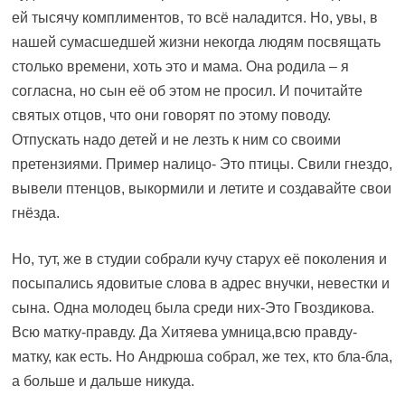
ей тысячу комплиментов, то всё наладится. Но, увы, в
нашей сумасшедшей жизни некогда людям посвящать
столько времени, хоть это и мама. Она родила – я
согласна, но сын её об этом не просил. И почитайте
святых отцов, что они говорят по этому поводу.
Отпускать надо детей и не лезть к ним со своими
претензиями. Пример налицо- Это птицы. Свили гнездо,
вывели птенцов, выкормили и летите и создавайте свои
гнёзда.
Но, тут, же в студии собрали кучу старух её поколения и
посыпались ядовитые слова в адрес внучки, невестки и
сына. Одна молодец была среди них-Это Гвоздикова.
Всю матку-правду. Да Хитяева умница,всю правду-
матку, как есть. Но Андрюша собрал, же тех, кто бла-бла,
а больше и дальше никуда.