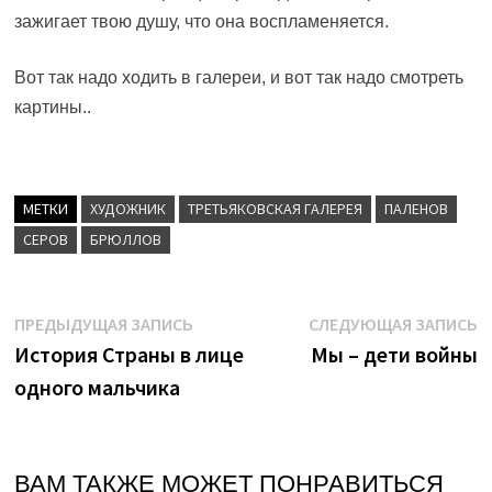
зажигает твою душу, что она воспламеняется.
Вот так надо ходить в галереи, и вот так надо смотреть
картины..
МЕТКИ
ХУДОЖНИК
ТРЕТЬЯКОВСКАЯ ГАЛЕРЕЯ
ПАЛЕНОВ
СЕРОВ
БРЮЛЛОВ
Навигация
Предыдущая
С
ПРЕДЫДУЩАЯ ЗАПИСЬ
СЛЕДУЮЩАЯ ЗАПИСЬ
запись:
з
История Страны в лице
Мы – дети войны
по
одного мальчика
записям
ВАМ ТАКЖЕ МОЖЕТ ПОНРАВИТЬСЯ