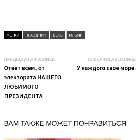
МЕТКИ
ПРАЗДНИК
ДЕНЬ
ИЛЬИН
Навигация
Предыдущая
С
ПРЕДЫДУЩАЯ ЗАПИСЬ
СЛЕДУЮЩАЯ ЗАПИСЬ
запись:
з
Ответ всем, от
У каждого своё море.
по
электората НАШЕГО
записям
ЛЮБИМОГО
ПРЕЗИДЕНТА
ВАМ ТАКЖЕ МОЖЕТ ПОНРАВИТЬСЯ